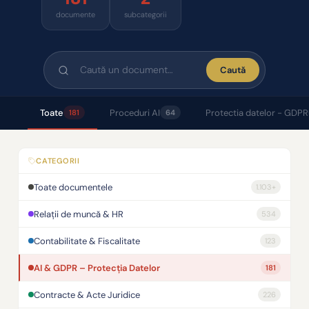
documente
subcategorii
Caută
Toate
Proceduri AI
Protectia datelor - GDPR
181
64
CATEGORII
Toate documentele
1.103+
Relații de muncă & HR
534
Contabilitate & Fiscalitate
123
AI & GDPR – Protecția Datelor
181
Contracte & Acte Juridice
226