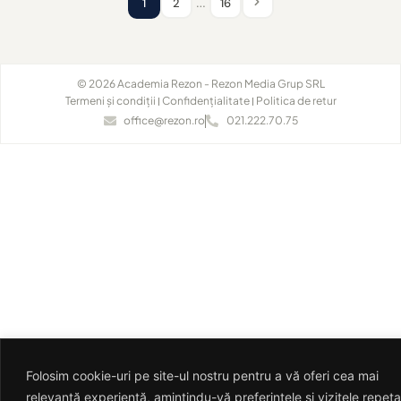
1
2
…
16
© 2026 Academia Rezon - Rezon Media Grup SRL
Termeni și condiții
Confidențialitate
Politica de retur
office@rezon.ro
021.222.70.75
Folosim cookie-uri pe site-ul nostru pentru a vă oferi cea mai
relevantă experiență, amintindu-vă preferințele și vizitele repeta