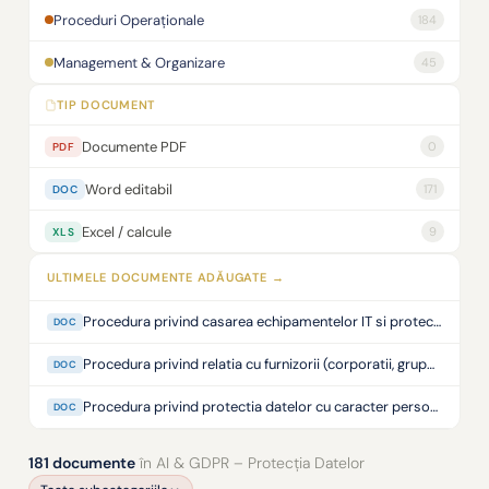
Proceduri Operaționale
184
Management & Organizare
45
TIP DOCUMENT
Documente PDF
0
PDF
Word editabil
171
DOC
Excel / calcule
9
XLS
ULTIMELE DOCUMENTE ADĂUGATE →
Procedura privind casarea echipamentelor IT si protectia datelor cu caracter personal (GDPR)
DOC
Procedura privind relatia cu furnizorii (corporatii, grupuri de firme)
DOC
Procedura privind protectia datelor cu caracter personal
DOC
181 documente
în AI & GDPR – Protecția Datelor