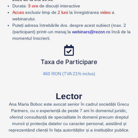
Durata:
3 ore
de discuții interactive
Acces
exclusiv timp de
2 luni
la înregistrarea
video
a
webinarului.
Puteți adresa întrebările dvs. despre acest subiect (max. 2
/participant) printr-un mesaj la
webinars@rezon.ro
încă de la
momentul înscrierii.
Taxa de Participare
460 RON (TVA 21% inclus)
Lector
Ana Maria Boboc este avocat senior
î
n cadrul
societății
Grecu
Partners, cu o experien
ță
de peste 7 ani
î
n domeniul juridic,
oferind consultan
ță
de specialitate
î
n domenii precum dreptul
muncii
ș
i
protecția
datelor cu caracter personal,
asistând
ș
i
reprezentând
clienții
î
n
fața
autorităților
ș
i a
instituțiilor
publice.