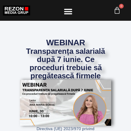
0
Premium Newsletters
Cursuri și Webinarii
WEBINAR
Transparența salarială
după 7 iunie. Ce
proceduri trebuie să
pregătească firmele
Directiva (UE) 2023/970
privind