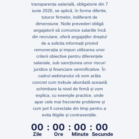
transparența salarială
, obligatorie din
7
iunie 2026
, se aplică, în forme diferite,
tuturor firmelor, indiferent de
dimensiune.
Noile prevederi obligă
angajatorii să comunice salariile încă
din
recrutare
, oferă angajaților dreptul
de a solicita informații privind
remunerația și impun
utilizarea unor
criterii obiective
pentru diferențele
salariale, sub sancțiunea unor riscuri
juridice și financiare semnificative. În
cadrul webinarului vă vom arăta
concret cum trebuie abordată această
schimbare la nivel de firmă și vom
explica, cu exemple practice, unde
apar cele mai frecvente probleme și
cum pot fi corectate din timp pentru a
evita litigiile și contravențiile.
00
00
00
00
Zile
Ore
Minute
Secunde