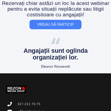
Rezervați chiar astăzi un loc la acest webinar
pentru a evita situații neplăcute sau litigii
costisitoare cu angajații!
VREAU SĂ PARTICIP
Angajații sunt oglinda
organizației lor.
Eleanor Roosevelt
021.222.70.75