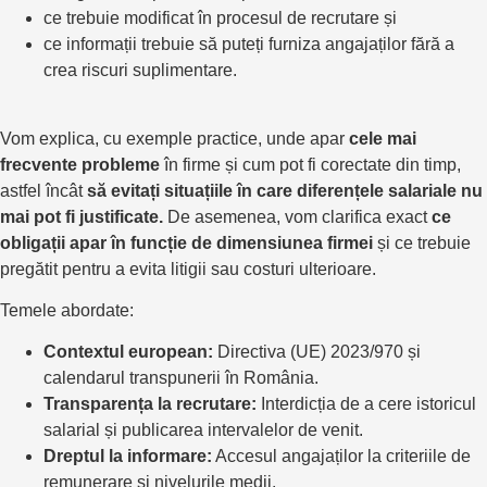
ce trebuie modificat în procesul de recrutare și
ce informații trebuie să puteți furniza angajaților fără a
crea riscuri suplimentare.
Vom explica, cu exemple practice, unde apar
cele mai
frecvente probleme
în firme și cum pot fi corectate din timp,
astfel încât
să evitați situațiile în care diferențele salariale nu
mai pot fi justificate.
De asemenea, vom clarifica exact
ce
obligații apar în funcție de dimensiunea firmei
și ce trebuie
pregătit pentru a evita litigii sau costuri ulterioare.
Temele abordate:
Contextul european:
Directiva (UE) 2023/970 și
calendarul transpunerii în România.
Transparența la recrutare:
Interdicția de a cere istoricul
salarial și publicarea intervalelor de venit.
Dreptul la informare:
Accesul angajaților la criteriile de
remunerare și nivelurile medii.