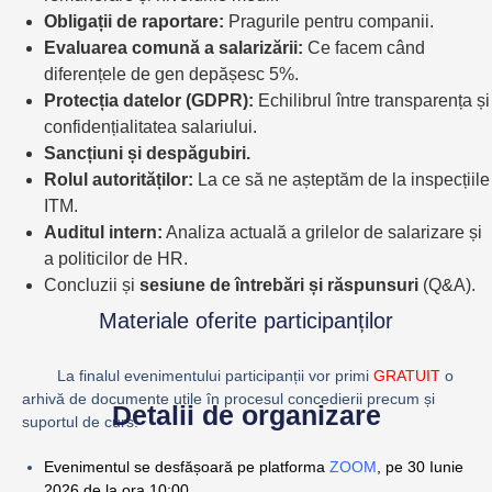
Obligații de raportare:
Pragurile pentru companii.
Evaluarea comună a salarizării:
Ce facem când
diferențele de gen depășesc 5%.
Protecția datelor (GDPR):
Echilibrul între transparența și
confidențialitatea salariului.
Sancțiuni și despăgubiri.
Rolul autorităților:
La ce să ne așteptăm de la inspecțiile
ITM.
Auditul intern:
Analiza actuală a grilelor de salarizare și
a politicilor de HR.
Concluzii și
sesiune de întrebări și răspunsuri
(Q&A).
Materiale oferite participanților
La finalul evenimentului participanții vor primi
GRATUIT
o
arhivă de documente utile
în procesul concedierii precum și
Detalii de organizare
suportul de curs.
Evenimentul se desfășoară pe platforma
ZOOM
, pe 30 Iunie
2026 de la ora 10:00